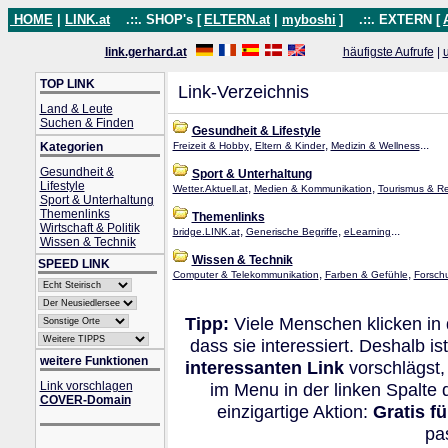
HOME
|
LINK.at
.::. SHOP's [
ELTERN.at
|
myboshi
]
.::. EXTERN [
link.gerhard.at
häufigste Aufrufe
|
TOP LINK
Link-Verzeichnis
Land & Leute
Suchen & Finden
Gesundheit & Lifestyle
,
,
...
Kategorien
Freizeit & Hobby
Eltern & Kinder
Medizin & Wellness
Gesundheit &
Sport & Unterhaltung
Lifestyle
,
,
Wetter.Aktuell.at
Medien & Kommunikation
Tourismus & R
Sport & Unterhaltung
Themenlinks
Themenlinks
Wirtschaft & Politik
,
,
...
bridge.LINK.at
Generische Begriffe
eLearning
Wissen & Technik
Wissen & Technik
SPEED LINK
,
,
Computer & Telekommunikation
Farben & Gefühle
Forsch
Tipp:
Viele Menschen klicken in
dass sie interessiert. Deshalb 
weitere Funktionen
interessanten Link
vorschlägst,
Link vorschlagen
im Menu in der linken Spalte
COVER-Domain
einzigartige Aktion:
Gratis f
pa