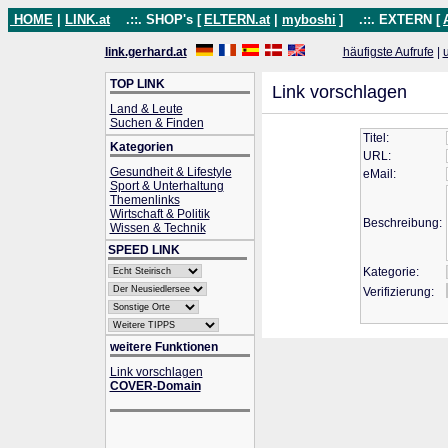
HOME
|
LINK.at
.::. SHOP's [
ELTERN.at
|
myboshi
]
.::. EXTERN [
link.gerhard.at
häufigste Aufrufe
|
TOP LINK
Link vorschlagen
Land & Leute
Suchen & Finden
Titel:
Kategorien
URL:
Gesundheit & Lifestyle
eMail:
Sport & Unterhaltung
Themenlinks
Wirtschaft & Politik
Beschreibung:
Wissen & Technik
SPEED LINK
Kategorie:
Verifizierung:
weitere Funktionen
Link vorschlagen
COVER-Domain