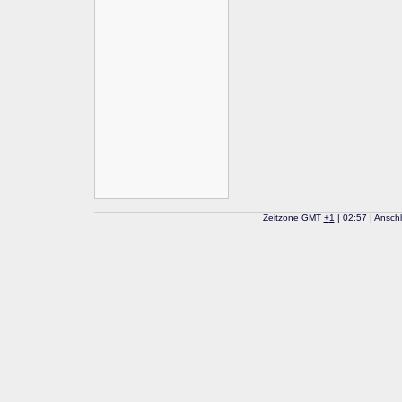
Zeitzone GMT
+
1
| 02:57 | Ansch