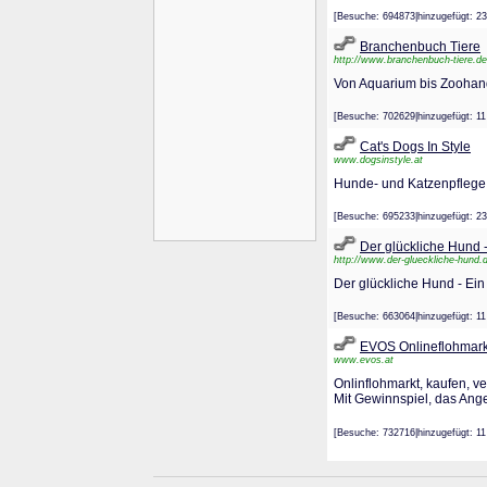
[Besuche: 694873|hinzugefügt
Branchenbuch Tiere
http://www.branchenbuch-tiere.de
Von Aquarium bis Zoohande
[Besuche: 702629|hinzugefügt:
Cat's Dogs In Style
www.dogsinstyle.at
Hunde- und Katzenpflege a
[Besuche: 695233|hinzugefügt
Der glückliche Hund 
http://www.der-glueckliche-hund.
Der glückliche Hund - Ein 
[Besuche: 663064|hinzugefügt
EVOS Onlineflohmark
www.evos.at
Onlinflohmarkt, kaufen, ve
Mit Gewinnspiel, das Ange
[Besuche: 732716|hinzugefügt: