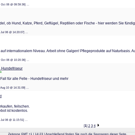
: 23 Oct 06 @ 09:59:36] ...
l, ob Hund, Katze, Pferd, Geflügel, Reptilien oder Fische - hier werden Sie fündig
 11 Jul 06 @ 14:20:07] ...
uf internationalem Niveau. Arbeit ohne Galgen! Pflegeprodukte auf Naturbasis. Au
: 23 Oct 06 @ 10:20:36] ...
- Hundefriseur
de
Fall für alle Felle - Hundefriseur und mehr
: 11 Aug 10 @ 14:31:09] ...
t
rkaufen, feilschen.
bot ist kostenlos.
 11 Jul 06 @ 11:15:51] ...
[
1
]
2
3
4
Zeitzone GMT
+
1
| 14:23 | Anschließend finden Sie noch die Sponsoren dieser Seite.