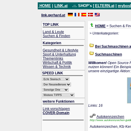
HOME
|
LINK.at
.::. SHOP's [
ELTERN.at
|
mybos
link.gerhard.at
TOP LINK
HOME
> Suchen & Fi
Land & Leute
> Unterkategorien:
Suchen & Finden
Kategorien
Bei Suchmaschinen 
Gesundheit & Lifestyle
Sport & Unterhaltung
Suchmaschinen
Themenlinks
Wirtschaft & Politik
Willkomen!
Open Source P
Wissen & Technik
nutzen können! Ein Beispie
unsere einzigartige Aktion
SPEED LINK
weitere Funktionen
Links: 16
Link vorschlagen
COVER-Domain
Autokennzeichen
http://www.autokennzeichen-guid
Autokennzeichen, Kfz-Ke