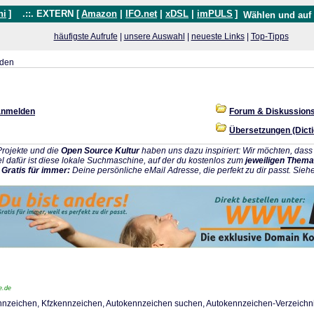
hi
]
.::. EXTERN [
Amazon
|
IFO.net
|
xDSL
|
imPULS
]
Wählen und auf
häufigste Aufrufe
|
unsere Auswahl
|
neueste Links
|
Top-Tipps
nden
anmelden
Forum & Diskussion
Übersetzungen (Dicti
rojekte und die
Open Source Kultur
haben uns dazu inspiriert: Wir möchten, da
l dafür ist diese lokale Suchmaschine, auf der du kostenlos zum
jeweiligen Thema
:
Gratis für immer:
Deine persönliche eMail Adresse, die perfekt zu dir passt. Sieh
e.de
nnzeichen, Kfzkennzeichen, Autokennzeichen suchen, Autokennzeichen-Verzeichn