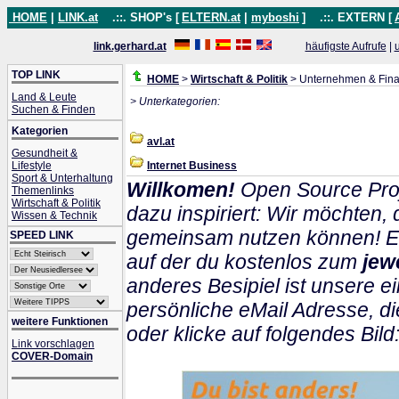
HOME
|
LINK.at
.::. SHOP's [
ELTERN.at
|
myboshi
]
.::. EXTERN [
link.gerhard.at
häufigste Aufrufe
|
TOP LINK
HOME
>
Wirtschaft & Politik
> Unternehmen & Fin
Land & Leute
> Unterkategorien:
Suchen & Finden
Kategorien
avl.at
Gesundheit &
Lifestyle
Internet Business
Sport & Unterhaltung
Willkomen!
Open Source Proj
Themenlinks
Wirtschaft & Politik
dazu inspiriert: Wir möchten
Wissen & Technik
gemeinsam nutzen können! Ein
SPEED LINK
auf der du kostenlos zum
jew
anderes Besipiel ist unsere ei
persönliche eMail Adresse, di
weitere Funktionen
oder klicke auf folgendes Bild
Link vorschlagen
COVER-Domain