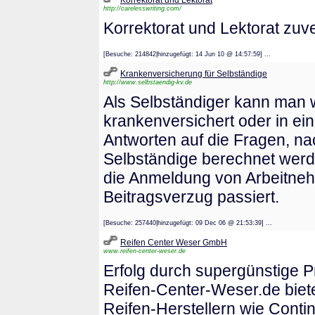
Korrektorat und Lektorat
http://carelesswriting.com/
Korrektorat und Lektorat zuve
[Besuche: 214842|hinzugefügt: 14 Jun 10 @ 14:57:59] ...
Krankenversicherung für Selbständige
http://www.selbstaendig-kv.de
Als Selbständiger kann man wä
krankenversichert oder in ein
Antworten auf die Fragen, na
Selbständige berechnet werde
die Anmeldung von Arbeitnehm
Beitragsverzug passiert.
[Besuche: 257440|hinzugefügt: 09 Dec 06 @ 21:53:39] ...
Reifen Center Weser GmbH
www.reifen-center-weser.de
Erfolg durch supergünstige P
Reifen-Center-Weser.de biete
Reifen-Herstellern wie Conti