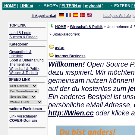
HOME
|
LINK.at
.::. SHOP's [
ELTERN.at
|
myboshi
]
.::. EXTERN [
link.gerhard.at
häufigste Aufrufe
|
TOP LINK
HOME
>
Wirtschaft & Politik
> Unternehmen & 
Land & Leute
> Unterkategorien:
Suchen & Finden
Kategorien
avl.at
Gesundheit &
Lifestyle
Internet Business
Sport & Unterhaltung
Willkomen!
Open Source Pr
Themenlinks
Wirtschaft & Politik
dazu inspiriert: Wir möchte
Wissen & Technik
gemeinsam nutzen können! E
SPEED LINK
auf der du kostenlos zum
je
Ein anderes Besipiel ist uns
persönliche eMail Adresse, d
weitere Funktionen
http://Wien.cc
oder klicke a
Link vorschlagen
COVER-Domain