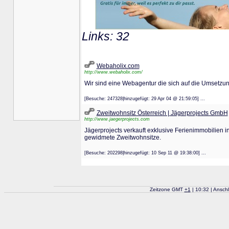
Links: 32
Webaholix.com
http://www.webaholix.com/
Wir sind eine Webagentur die sich auf die Umsetzung
[Besuche: 247328|hinzugefügt: 29 Apr 04 @ 21:59:05] ...
Zweitwohnsitz Österreich | Jägerprojects GmbH
http://www.jaegerprojects.com
Jägerprojects verkauft exklusive Ferienimmobilien in
gewidmete Zweitwohnsitze.
[Besuche: 202298|hinzugefügt: 10 Sep 11 @ 19:38:00] ...
Zeitzone GMT
+
1
| 10:32 | Ansch