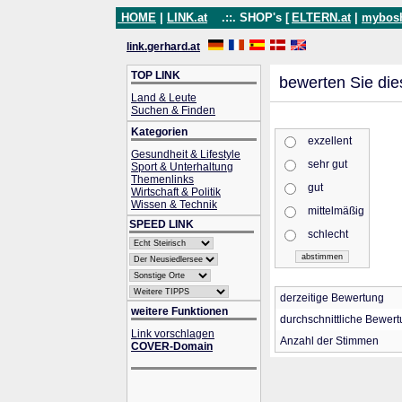
HOME
|
LINK.at
.::. SHOP's [
ELTERN.at
|
mybos
link.gerhard.at
TOP LINK
bewerten Sie die
Land & Leute
Suchen & Finden
Kategorien
exzellent
Gesundheit & Lifestyle
sehr gut
Sport & Unterhaltung
Themenlinks
gut
Wirtschaft & Politik
Wissen & Technik
mittelmäßig
SPEED LINK
schlecht
derzeitige Bewertung
weitere Funktionen
durchschnittliche Bewer
Link vorschlagen
Anzahl der Stimmen
COVER-Domain