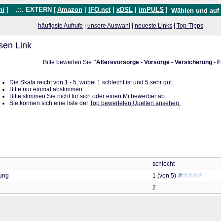
hi
]
.::. EXTERN [
Amazon
|
IFO.net
|
xDSL
|
imPULS
]
Wählen und auf
häufigste Aufrufe
|
unsere Auswahl
|
neueste Links
|
Top-Tipps
sen Link
Bitte bewerten Sie
"Altersvorsorge - Vorsorge - Versicherung - 
Die Skala reicht von 1 - 5, wobei 1 schlecht ist und 5 sehr gut.
Bitte nur einmal abstimmen.
Bitte stimmen Sie nicht für sich oder einen Mitbewerber ab.
Sie können sich eine liste der
Top bewerteten Quellen ansehen.
schlecht
tung
1 (von 5)
2