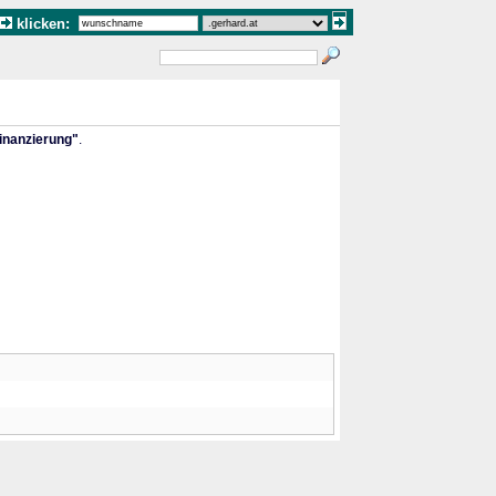
klicken:
Finanzierung"
.