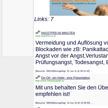
Links: 7
ANGSTFREI IN MINUTEN
www.angstfrei.co.at
Vermeidung und Auflösung vo
Blockaden wie zB: Panikattac
Angst vor der Angst,Verlusta
Prüfungsangst, Todesangst, E
[Besuche: 566124|hinzugefügt: 01 Jun 11 @ 09:31:02] ...
Ein Ort - ein Hotel - eine Präsentation
http://www.hotelcityguide.eu
Mit uns behalten Sie den Über
empfehlen ist!
[Besuche: 588340|hinzugefügt: 14 Jun 10 @ 14:56:50] ...