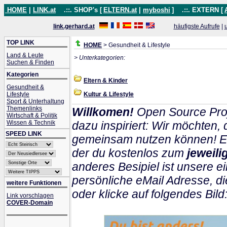
HOME
|
LINK.at
.::. SHOP's [
ELTERN.at
|
myboshi
]
.::. EXTERN [
link.gerhard.at
häufigste Aufrufe
|
TOP LINK
HOME
> Gesundheit & Lifestyle
Land & Leute
> Unterkategorien:
Suchen & Finden
Kategorien
Eltern & Kinder
Gesundheit &
Lifestyle
Kultur & Lifestyle
Sport & Unterhaltung
Themenlinks
Willkomen!
Open Source Proj
Wirtschaft & Politik
Wissen & Technik
dazu inspiriert: Wir möchten
SPEED LINK
gemeinsam nutzen können! Ein
der du kostenlos zum
jeweil
anderes Besipiel ist unsere ei
persönliche eMail Adresse, di
weitere Funktionen
oder klicke auf folgendes Bild
Link vorschlagen
COVER-Domain