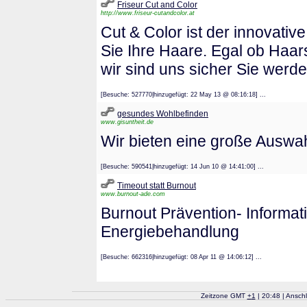
Friseur Cut and Color
http://www.friseur-cutandcolor.at
Cut & Color ist der innovativ
Sie Ihre Haare. Egal ob Haar
wir sind uns sicher Sie werd
[Besuche: 527770|hinzugefügt: 22 May 13 @ 08:16:18] ...
gesundes Wohlbefinden
www.gisuntheit.de
Wir bieten eine große Auswa
[Besuche: 590541|hinzugefügt: 14 Jun 10 @ 14:41:00] ...
Timeout statt Burnout
www.burnout-ade.com
Burnout Prävention- Informati
Energiebehandlung
[Besuche: 662316|hinzugefügt: 08 Apr 11 @ 14:06:12] ...
Zeitzone GMT
+
1
| 20:48 | Ansch