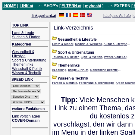
HOME
|
LINK.at
.::. SHOP's [
ELTERN.at
|
myboshi
]
.::. EXTERN [
link.gerhard.at
häufigste Aufrufe
|
TOP LINK
Link-Verzeichnis
Land & Leute
Suchen & Finden
Gesundheit & Lifestyle
,
,
...
Kategorien
Eltern & Kinder
Medizin & Wellness
Kultur & Lifestyle
Gesundheit &
Sport & Unterhaltung
Lifestyle
,
,
...
Tourismus & Reisen
Spiel & Wetten
Wetter.Aktuell.at
Sport & Unterhaltung
Themenlinks
Themenlinks
Wirtschaft & Politik
,
,
...
eLearning
bridge.LINK.at
Generische Begriffe
Wissen & Technik
Wissen & Technik
SPEED LINK
,
,
Farben & Gefühle
Forschung & Technologie
Open Source
Tipp:
Viele Menschen kl
Link zu einem Thema, dass
weitere Funktionen
du kostenlos 
Link vorschlagen
COVER-Domain
vorschlägst, den wir dann
im Menu in der linken Spa