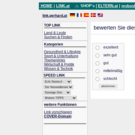
HOME
|
LINK.at
.::. SHOP's [
ELTERN.at
|
mybos
link.gerhard.at
TOP LINK
bewerten Sie die
Land & Leute
Suchen & Finden
Kategorien
exzellent
Gesundheit & Lifestyle
sehr gut
Sport & Unterhaltung
Themenlinks
gut
Wirtschaft & Politik
Wissen & Technik
mittelmäßig
SPEED LINK
schlecht
weitere Funktionen
Link vorschlagen
COVER-Domain