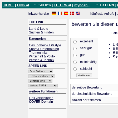
HOME
|
LINK.at
.::. SHOP's [
ELTERN.at
|
myboshi
]
.::. EXTERN [
link.gerhard.at
häufigste Aufrufe
|
TOP LINK
bewerten Sie diesen L
Land & Leute
Suchen & Finden
Bitt
Kategorien
exzellent
Die
Gesundheit & Lifestyle
sehr gut
Bit
Sport & Unterhaltung
Bit
Themenlinks
gut
Wirtschaft & Politik
Sie
Wissen & Technik
mittelmäßig
SPEED LINK
schlecht
derzeitige Bewertung
weitere Funktionen
durchschnittliche Bewertung
Link vorschlagen
Anzahl der Stimmen
COVER-Domain