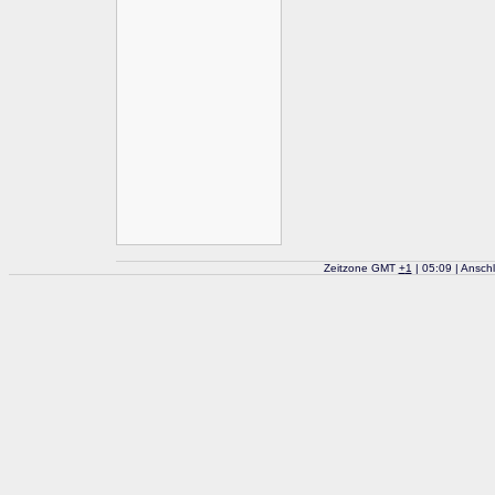
Zeitzone GMT
+
1
| 05:09 | Ansch