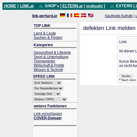
HOME
|
LINK.at
.::. SHOP's [
ELTERN.at
|
myboshi
]
.::. EXTERN [
link.gerhard.at
häufigste Aufrufe
|
TOP LINK
defekten Link melden
Land & Leute
Suchen & Finden
Link:
Kategorien
Ist dieser 
Gesundheit & Lifestyle
Sport & Unterhaltung
Themenlinks
Kurze Bes
Wirtschaft & Politik
es nicht fu
Wissen & Technik
SPEED LINK
*
Nach dem Se
weitere Funktionen
Link vorschlagen
COVER-Domain