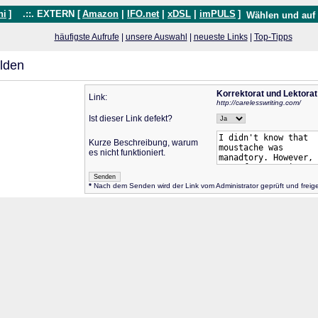
hi
]
.::. EXTERN [
Amazon
|
IFO.net
|
xDSL
|
imPULS
]
Wählen und auf
häufigste Aufrufe
|
unsere Auswahl
|
neueste Links
|
Top-Tipps
lden
Korrektorat und Lektorat
Link:
http://carelesswriting.com/
Ist dieser Link defekt?
Kurze Beschreibung, warum
es nicht funktioniert.
*
Nach dem Senden wird der Link vom Administrator geprüft und frei