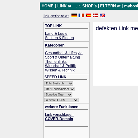
HOME
|
LINK.at
.::. SHOP's [
ELTERN.at
|
mybos
link.gerhard.at
TOP LINK
defekten Link me
Land & Leute
Suchen & Finden
Kategorien
Gesundheit & Lifestyle
Sport & Unterhaltung
Themenlinks
Wirtschaft & Politik
Wissen & Technik
SPEED LINK
weitere Funktionen
Link vorschlagen
COVER-Domain