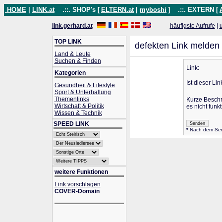
HOME
|
LINK.at
.::. SHOP's [
ELTERN.at
|
myboshi
]
.::. EXTERN [
link.gerhard.at
häufigste Aufrufe
|
TOP LINK
defekten Link melden
Land & Leute
Suchen & Finden
Link:
Kategorien
Ist dieser Lin
Gesundheit & Lifestyle
Sport & Unterhaltung
Themenlinks
Kurze Besch
Wirtschaft & Politik
es nicht funkt
Wissen & Technik
SPEED LINK
*
Nach dem Send
weitere Funktionen
Link vorschlagen
COVER-Domain