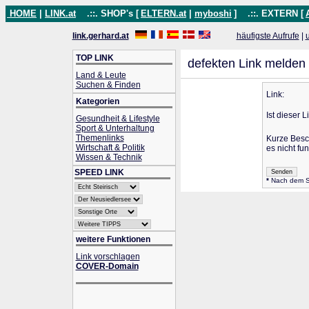
HOME
|
LINK.at
.::. SHOP's [
ELTERN.at
|
myboshi
]
.::. EXTERN [
link.gerhard.at
häufigste Aufrufe
|
TOP LINK
defekten Link melden
Land & Leute
Suchen & Finden
Link:
Kategorien
Ist dieser L
Gesundheit & Lifestyle
Sport & Unterhaltung
Themenlinks
Kurze Besc
Wirtschaft & Politik
es nicht fun
Wissen & Technik
SPEED LINK
*
Nach dem Se
weitere Funktionen
Link vorschlagen
COVER-Domain