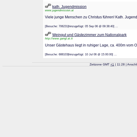
kath. Jugendmission
www.jugendmission.at
Viele junge Menschen zu Christus führen! Kath. Jugen
[Besuche: 706231|hinzugefügt: 05 Sep 06 @ 09:38:40] ...
Weingut und Gästezimmer zum Nationalpark
http://www.gangl.at.tt
Unser Gästehaus liegt in ruhiger Lage, ca. 400m vom Or
[Besuche: 688103|hinzugefügt: 10 Jul 06 @ 15:00:00] ...
Zeitzone GMT
+
1
| 11:28 | Ansch