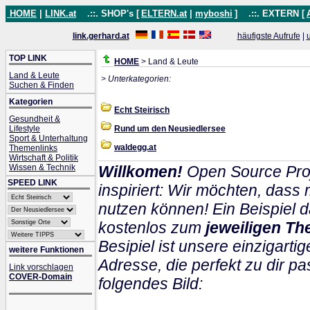
HOME
|
LINK.at
.::. SHOP's [
ELTERN.at
|
myboshi
]
.::. EXTERN [
link.gerhard.at
häufigste Aufrufe
|
TOP LINK
HOME
> Land & Leute
Land & Leute
> Unterkategorien:
Suchen & Finden
Kategorien
Echt Steirisch
Gesundheit &
Lifestyle
Rund um den Neusiedlersee
Sport & Unterhaltung
waldegg.at
Themenlinks
Wirtschaft & Politik
Wissen & Technik
Willkomen!
Open Source Proj
SPEED LINK
inspiriert: Wir möchten, das
nutzen können! Ein Beispiel d
kostenlos zum
jeweiligen Th
Besipiel ist unsere einzigartig
weitere Funktionen
Adresse, die perfekt zu dir pa
Link vorschlagen
COVER-Domain
folgendes Bild: