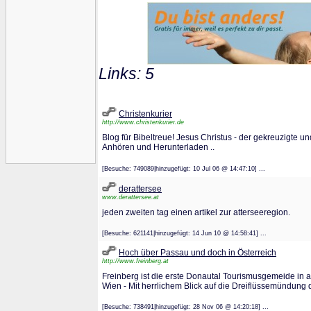
Links: 5
Christenkurier
http://www.christenkurier.de
Blog für Bibeltreue! Jesus Christus - der gekreuzigte u
Anhören und Herunterladen ..
[Besuche: 749089|hinzugefügt: 10 Jul 06 @ 14:47:10] ...
derattersee
www.derattersee.at
jeden zweiten tag einen artikel zur atterseeregion.
[Besuche: 621141|hinzugefügt: 14 Jun 10 @ 14:58:41] ...
Hoch über Passau und doch in Österreich
http://www.freinberg.at
Freinberg ist die erste Donautal Tourismusgemeide in
Wien - Mit herrlichem Blick auf die Dreiflüssemündung 
[Besuche: 738491|hinzugefügt: 28 Nov 06 @ 14:20:18] ...