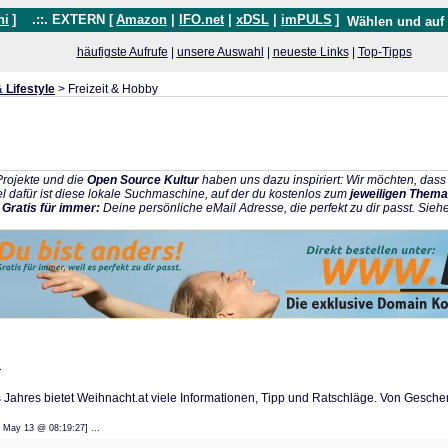
hi
]
.::. EXTERN [
Amazon
|
IFO.net
|
xDSL
|
imPULS
]
Wählen und auf
häufigste Aufrufe
|
unsere Auswahl
|
neueste Links
|
Top-Tipps
 Lifestyle
> Freizeit & Hobby
rojekte und die
Open Source Kultur
haben uns dazu inspiriert: Wir möchten, da
l dafür ist diese lokale Suchmaschine, auf der du kostenlos zum
jeweiligen Thema
:
Gratis für immer:
Deine persönliche eMail Adresse, die perfekt zu dir passt. Sieh
n
 Jahres bietet Weihnacht.at viele Informationen, Tipp und Ratschläge. Von Gesche
: 22 May 13 @ 08:19:27] ...