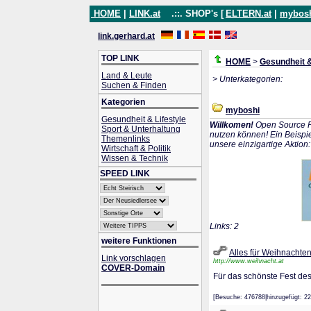
HOME
|
LINK.at
.::. SHOP's [
ELTERN.at
|
mybos
link.gerhard.at
TOP LINK
HOME
>
Gesundheit &
Land & Leute
> Unterkategorien:
Suchen & Finden
Kategorien
myboshi
Gesundheit & Lifestyle
Willkomen!
Open Source P
Sport & Unterhaltung
nutzen können! Ein Beispie
Themenlinks
unsere einzigartige Aktion
Wirtschaft & Politik
Wissen & Technik
SPEED LINK
Links: 2
weitere Funktionen
Alles für Weihnachte
Link vorschlagen
http://www.weihnacht.at
COVER-Domain
Für das schönste Fest des
[Besuche: 476788|hinzugefügt