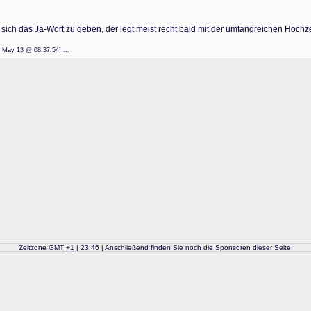
 sich das Ja-Wort zu geben, der legt meist recht bald mit der umfangreichen Hochze
: 22 May 13 @ 08:37:54] ...
Zeitzone GMT
+
1
| 23:46 | Anschließend finden Sie noch die Sponsoren dieser Seite.