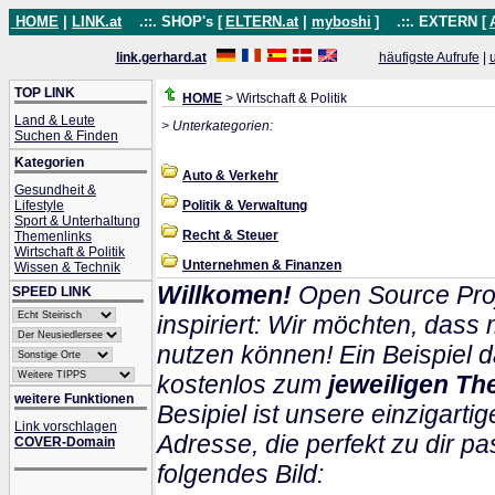
HOME
|
LINK.at
.::. SHOP's [
ELTERN.at
|
myboshi
]
.::. EXTERN [
link.gerhard.at
häufigste Aufrufe
|
TOP LINK
HOME
> Wirtschaft & Politik
Land & Leute
> Unterkategorien:
Suchen & Finden
Kategorien
Auto & Verkehr
Gesundheit &
Lifestyle
Politik & Verwaltung
Sport & Unterhaltung
Recht & Steuer
Themenlinks
Wirtschaft & Politik
Unternehmen & Finanzen
Wissen & Technik
Willkomen!
Open Source Proj
SPEED LINK
inspiriert: Wir möchten, das
nutzen können! Ein Beispiel d
kostenlos zum
jeweiligen Th
weitere Funktionen
Besipiel ist unsere einzigartig
Link vorschlagen
Adresse, die perfekt zu dir pa
COVER-Domain
folgendes Bild: