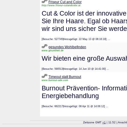
Friseur Cut and Color
http://www.friseur-cutandcolor.at
Cut & Color ist der innovativ
Sie Ihre Haare. Egal ob Haar
wir sind uns sicher Sie werd
[Besuche: 527745|hinzugefügt: 22 May 13 @ 08:16:18] ...
gesundes Wohlbefinden
www.gisuntheit.de
Wir bieten eine große Auswa
[Besuche: 590513|hinzugefügt: 14 Jun 10 @ 14:41:00] ...
Timeout statt Burnout
www.burnout-ade.com
Burnout Prävention- Informati
Energiebehandlung
[Besuche: 662217|hinzugefügt: 08 Apr 11 @ 14:06:12] ...
Zeitzone GMT
+
1
| 11:52 | Ansch