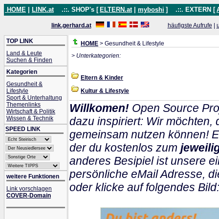
HOME
|
LINK.at
.::. SHOP's [
ELTERN.at
|
myboshi
]
.::. EXTERN [
link.gerhard.at
häufigste Aufrufe
|
TOP LINK
HOME
> Gesundheit & Lifestyle
Land & Leute
> Unterkategorien:
Suchen & Finden
Kategorien
Eltern & Kinder
Gesundheit &
Lifestyle
Kultur & Lifestyle
Sport & Unterhaltung
Themenlinks
Willkomen!
Open Source Proj
Wirtschaft & Politik
Wissen & Technik
dazu inspiriert: Wir möchten
SPEED LINK
gemeinsam nutzen können! Ein
der du kostenlos zum
jeweil
anderes Besipiel ist unsere ei
persönliche eMail Adresse, di
weitere Funktionen
oder klicke auf folgendes Bild
Link vorschlagen
COVER-Domain