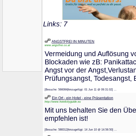
Links: 7
ANGSTFREI IN MINUTEN
www.angstfrei.co.at
Vermeidung und Auflösung vo
Blockaden wie zB: Panikattac
Angst vor der Angst,Verlusta
Prüfungsangst, Todesangst, E
[Besuche: 566084|hinzugefügt: 01 Jun 11 @ 09:31:02] ...
Ein Ort - ein Hotel - eine Präsentation
http://www.hotelcityguide.eu
Mit uns behalten Sie den Über
empfehlen ist!
[Besuche: 588312|hinzugefügt: 14 Jun 10 @ 14:56:50] ...