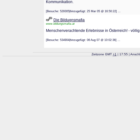
Kommunikation.
[Besuche: 529305|hinzugefügt: 25 Mar 05 @ 16:50:22] ...
Die Bildugnsmafia
www.bildungsmafia.at
Menschenverachtende Erlebnisse in Österreich! - völlig
[Besuche: 534904|hinzugefügt: 06 Aug 07 @ 10:02:36] ...
Zeitzone GMT
+
1
| 17:55 | Ansch