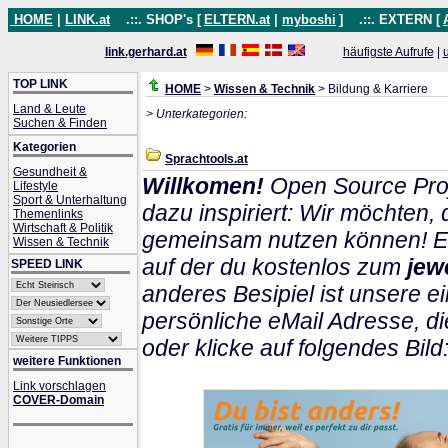
HOME
|
LINK.at
.::. SHOP's [
ELTERN.at
|
myboshi
]
.::. EXTERN [
link.gerhard.at
häufigste Aufrufe
|
TOP LINK
HOME
>
Wissen & Technik
> Bildung & Karriere
Land & Leute
> Unterkategorien:
Suchen & Finden
Kategorien
Sprachtools.at
Gesundheit &
Willkomen!
Open Source Proj
Lifestyle
Sport & Unterhaltung
dazu inspiriert: Wir möchten
Themenlinks
Wirtschaft & Politik
gemeinsam nutzen können! Ein
Wissen & Technik
auf der du kostenlos zum
jew
SPEED LINK
anderes Besipiel ist unsere ei
persönliche eMail Adresse, di
oder klicke auf folgendes Bild
weitere Funktionen
Link vorschlagen
COVER-Domain