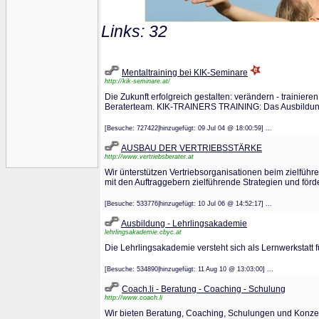
Links: 32
Mentaltraining bei KIK-Seminare
http://kik-seminare.at/
Die Zukunft erfolgreich gestalten: verändern - trainiere
Beraterteam. KIK-TRAINERS TRAINING: Das Ausbildung
[Besuche: 727422|hinzugefügt: 09 Jul 04 @ 18:00:59] ...
AUSBAU DER VERTRIEBSSTÄRKE
http://www.vertriebsberater.at
Wir ünterstützen Vertriebsorganisationen beim zielfüh
mit den Auftraggebern zielführende Strategien und förd
[Besuche: 533776|hinzugefügt: 10 Jul 06 @ 14:52:17] ...
Ausbildung - Lehrlingsakademie
lehrlingsakademie.cbyc.at
Die Lehrlingsakademie versteht sich als Lernwerkstatt
[Besuche: 534890|hinzugefügt: 11 Aug 10 @ 13:03:00] ...
Coach.li - Beratung - Coaching - Schulung
http://www.coach.li
Wir bieten Beratung, Coaching, Schulungen und Konzept