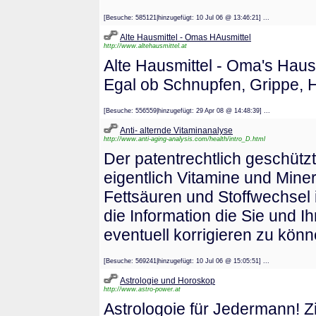
[Besuche: 585121|hinzugefügt: 10 Jul 06 @ 13:46:21] ...
Alte Hausmittel - Omas HAusmittel
http://www.altehausmittel.at
Alte Hausmittel - Oma's Haus
Egal ob Schnupfen, Grippe, 
[Besuche: 556559|hinzugefügt: 29 Apr 08 @ 14:48:39] ...
Anti- alternde Vitaminanalyse
http://www.anti-aging-analysis.com/health/intro_D.html
Der patentrechtlich geschützte
eigentlich Vitamine und Mine
Fettsäuren und Stoffwechsel i
die Information die Sie und 
eventuell korrigieren zu könn
[Besuche: 569241|hinzugefügt: 10 Jul 06 @ 15:05:51] ...
Astrologie und Horoskop
http://www.astro-power.at
Astrologoie für Jedermann! Z