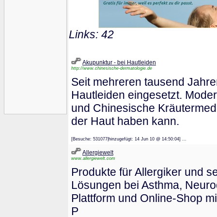
Links: 42
Akupunktur - bei Hautleiden
http://www.chinesische-dermatologie.de
Seit mehreren tausend Jahren
Hautleiden eingesetzt. Mode
und Chinesische Kräutermediz
der Haut haben kann.
[Besuche: 531077|hinzugefügt: 14 Jun 10 @ 14:50:04] ...
Allergiewelt
www.allergiewelt.com
Produkte für Allergiker und 
Lösungen bei Asthma, Neurode
Plattform und Online-Shop m
P