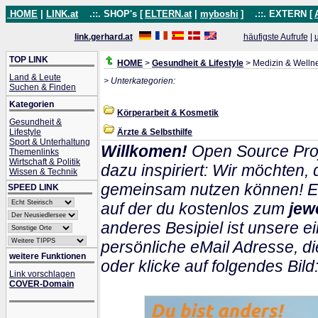
HOME
|
LINK.at
.::. SHOP's [
ELTERN.at
|
myboshi
]
.::. EXTERN [
link.gerhard.at
häufigste Aufrufe
|
TOP LINK
HOME
>
Gesundheit & Lifestyle
> Medizin & Welln
Land & Leute
> Unterkategorien:
Suchen & Finden
Kategorien
Körperarbeit & Kosmetik
Gesundheit &
Lifestyle
Ärzte & Selbsthilfe
Sport & Unterhaltung
Willkomen!
Open Source Proj
Themenlinks
Wirtschaft & Politik
dazu inspiriert: Wir möchten
Wissen & Technik
gemeinsam nutzen können! Ein
SPEED LINK
auf der du kostenlos zum
jew
anderes Besipiel ist unsere ei
persönliche eMail Adresse, di
weitere Funktionen
oder klicke auf folgendes Bild
Link vorschlagen
COVER-Domain