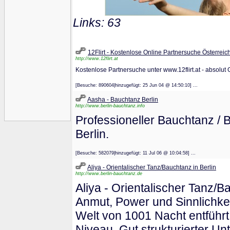
Links: 63
12Flirt - Kostenlose Online Partnersuche Österreic
http://www.12flirt.at
Kostenlose Partnersuche unter www.12flirt.at - absolut
[Besuche: 890604|hinzugefügt: 25 Jun 04 @ 14:50:10] ...
Aasha - Bauchtanz Berlin
http://www.berlin-bauchtanz.info
Professioneller Bauchtanz / Ba
Berlin.
[Besuche: 582079|hinzugefügt: 11 Jul 06 @ 10:04:58] ...
Aliya - Orientalischer Tanz/Bauchtanz in Berlin
http://www.berlin-bauchtanz.de
Aliya - Orientalischer Tanz/B
Anmut, Power und Sinnlichkeit
Welt von 1001 Nacht entführt
Niveau. Gut strukturierter Unt