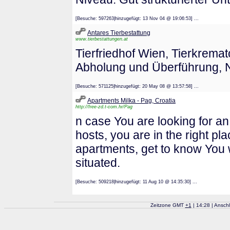
[Besuche: 597263|hinzugefügt: 13 Nov 04 @ 19:06:53] ...
Antares Tierbestattung
www.tierbestattungen.at
Tierfriedhof Wien, Tierkrema
Abholung und Überführung, N
[Besuche: 571125|hinzugefügt: 20 May 08 @ 13:57:58] ...
Apartments Milka - Pag, Croatia
http://free-zd.t-com.hr/Pag
n case You are looking for a
hosts, you are in the right pl
apartments, get to know You 
situated.
[Besuche: 509218|hinzugefügt: 11 Aug 10 @ 14:35:30] ...
Zeitzone GMT
+
1
| 14:28 | Ansch