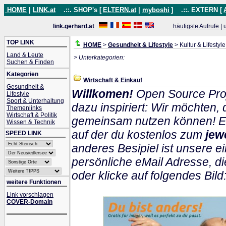
HOME
|
LINK.at
.::. SHOP's [
ELTERN.at
|
myboshi
]
.::. EXTERN [
link.gerhard.at
häufigste Aufrufe
|
TOP LINK
HOME
>
Gesundheit & Lifestyle
> Kultur & Lifestyle
Land & Leute
> Unterkategorien:
Suchen & Finden
Kategorien
Wirtschaft & Einkauf
Gesundheit &
Willkomen!
Open Source Proj
Lifestyle
Sport & Unterhaltung
dazu inspiriert: Wir möchten
Themenlinks
Wirtschaft & Politik
gemeinsam nutzen können! Ein
Wissen & Technik
auf der du kostenlos zum
jew
SPEED LINK
anderes Besipiel ist unsere ei
persönliche eMail Adresse, di
oder klicke auf folgendes Bild
weitere Funktionen
Link vorschlagen
COVER-Domain