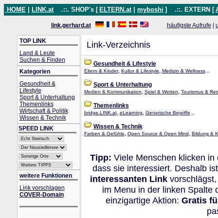
HOME
|
LINK.at
.::. SHOP's [
ELTERN.at
|
myboshi
]
.::. EXTERN [
link.gerhard.at
häufigste Aufrufe
|
TOP LINK
Link-Verzeichnis
Land & Leute
Suchen & Finden
Gesundheit & Lifestyle
,
,
...
Kategorien
Eltern & Kinder
Kultur & Lifestyle
Medizin & Wellness
Gesundheit &
Sport & Unterhaltung
Lifestyle
,
,
Medien & Kommunikation
Spiel & Wetten
Tourismus & Rei
Sport & Unterhaltung
Themenlinks
Themenlinks
Wirtschaft & Politik
,
,
...
bridge.LINK.at
eLearning
Generische Begriffe
Wissen & Technik
Wissen & Technik
SPEED LINK
,
,
Farben & Gefühle
Open Source & Open Mind
Bildung & K
Tipp:
Viele Menschen klicken in
dass sie interessiert. Deshalb 
weitere Funktionen
interessanten Link
vorschlägst,
Link vorschlagen
im Menu in der linken Spalte
COVER-Domain
einzigartige Aktion:
Gratis f
pa